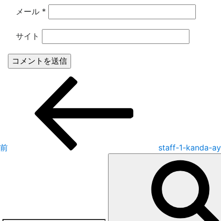
メール
*
サイト
投
前
の
稿
投
稿
ナ
前
staff-1-kanda-ay
ビ
ゲ
ー