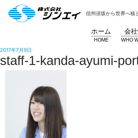
コ
ン
信州須坂から世界へ核
テ
ン
ホーム
会社
ツ
へ
HOME
WHO W
ス
投
2017年7月9日
キ
staff-1-kanda-ayumi-port
稿
ッ
日:
プ