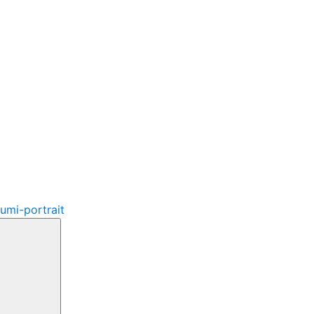
umi-portrait
検
索