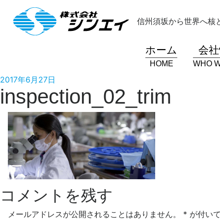
コ
ン
信州須坂から世界へ核
テ
ン
ホーム
会社
ツ
へ
HOME
WHO W
ス
投
2017年6月27日
キ
inspection_02_trim
稿
ッ
日:
プ
コメントを残す
メールアドレスが公開されることはありません。
*
が付いて