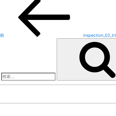
投
前
の
稿
投
稿
ナ
前
inspection_02_tr
ビ
ゲ
ー
シ
検
ョ
索:
ン