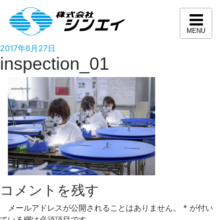
コ
ン
テ
MENU
ン
投
2017年6月27日
ツ
inspection_01
稿
へ
日:
ス
キ
ッ
プ
コメントを残す
メールアドレスが公開されることはありません。
*
が付い
ている欄は必須項目です