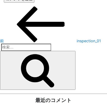
投
前
の
稿
投
稿
ナ
ビ
前
inspection_01
ゲ
検
検
ー
索:
索
シ
ョ
ン
最近のコメント