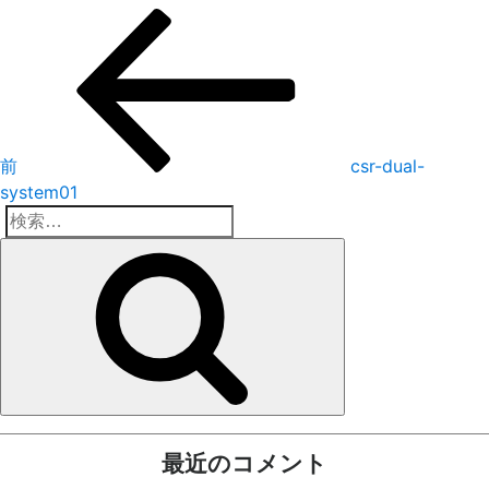
投
前
の
稿
投
稿
ナ
ビ
前
csr-dual-
ゲ
system01
ー
検
検
索:
シ
索
ョ
ン
最近のコメント