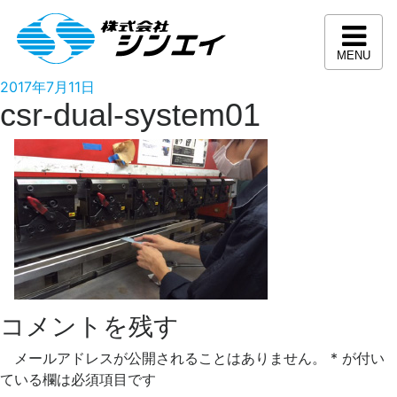
コ
ン
テ
MENU
ン
投
2017年7月11日
ツ
csr-dual-system01
稿
へ
日:
ス
キ
ッ
プ
コメントを残す
メールアドレスが公開されることはありません。
*
が付い
ている欄は必須項目です