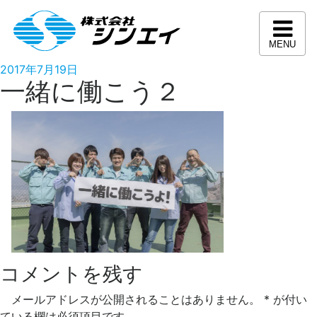
コ
ン
テ
MENU
ン
投
2017年7月19日
ツ
一緒に働こう２
稿
へ
日:
ス
キ
ッ
プ
コメントを残す
メールアドレスが公開されることはありません。
*
が付い
ている欄は必須項目です