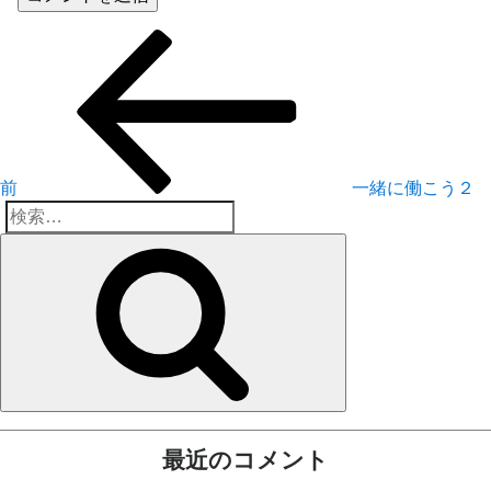
投
前
の
稿
投
稿
ナ
ビ
前
一緒に働こう２
ゲ
検
検
ー
索:
索
シ
ョ
ン
最近のコメント